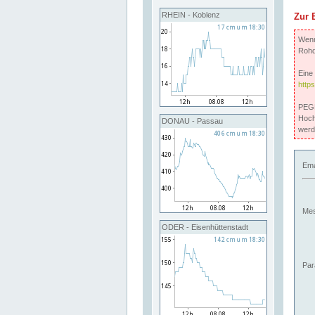
RHEIN - Koblenz
Zur 
Wenn 
Rohd
Eine 
http
PEGE
Hoch
DONAU - Passau
werd
Ema
Mes
ODER - Eisenhüttenstadt
Par