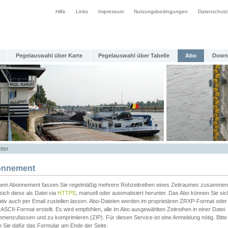
Hilfe
Links
Impressum
Nutzungsbedingungen
Datenschutz
Pegelauswahl über Karte
Pegelauswahl über Tabelle
Abo
Down
tter
nnement
inem Abonnement fassen Sie regelmäßig mehrere Rohzeitreihen eines Zeitraumes zusammen
sich diese als Datei via
HTTPS
, manuell oder automatisiert herunter. Das Abo können Sie sic
ativ auch per Email zustellen lassen. Abo-Dateien werden im proprietären ZRXP-Format oder 
ASCII-Format erstellt. Es wird empfohlen, alle im Abo ausgewählten Zeitreihen in einer Datei
menzufassen und zu komprimieren (ZIP). Für diesen Service ist eine Anmeldung nötig. Bitte
n Sie dafür das Formular am Ende der Seite.