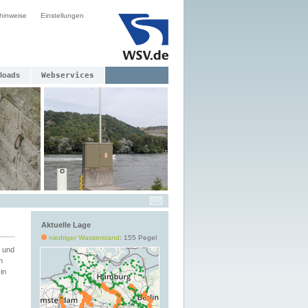
hinweise
Einstellungen
loads
Webservices
Aktuelle Lage
niedriger Wasserstand
: 155 Pegel
 und
h
in