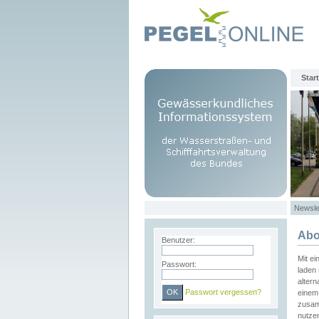
Start
Newsle
Abo
Benutzer:
Mit e
Passwort:
laden 
altern
Passwort vergessen?
einem 
zusam
nutze