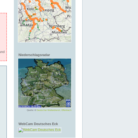
und
Niederschlagsradar
Quelle: ©
Deutscher Wetterdienst, Offenbach
WebCam Deutsches Eck