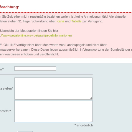
Beachtung:
Sie Zeitreihen nicht regelmäßig beziehen wollen, ist keine Anmeldung nötig! Alle aktuellen
aten stehen 31 Tage rückwirkend über
Karte
und
Tabelle
zur Verfügung.
Übersicht der Messstellen finden Sie hier:
s://www.pegelonline.wsv.de/gast/pegelinformationen
LONLINE verfügt nicht über Messwerte von Landespegeln und nicht über
wasservorhersagen. Diese Daten liegen ausschließlich in Verantwortung der Bundesländer 
en von diesen erhoben und veröffentlicht.
il*
sstellen*
ameter*
* erforderlich