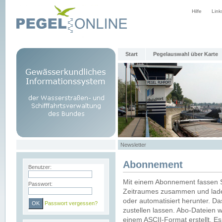
Hilfe
Link
Start
Pegelauswahl über Karte
Newsletter
Abonnement
Benutzer:
Mit einem Abonnement fassen S
Passwort:
Zeitraumes zusammen und laden
oder automatisiert herunter. Da
Passwort vergessen?
zustellen lassen. Abo-Dateien 
einem ASCII-Format erstellt. E