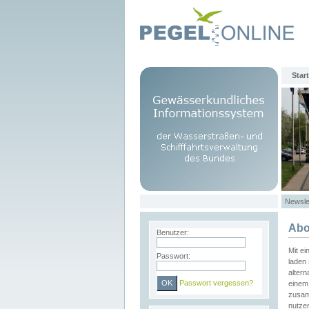
Start
Newsle
Abo
Benutzer:
Mit e
Passwort:
laden 
altern
Passwort vergessen?
einem 
zusam
nutze