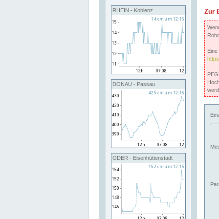
RHEIN - Koblenz
Zur 
Wenn 
Rohd
Eine 
http
PEGE
Hoch
DONAU - Passau
werd
Ema
Mes
ODER - Eisenhüttenstadt
Par