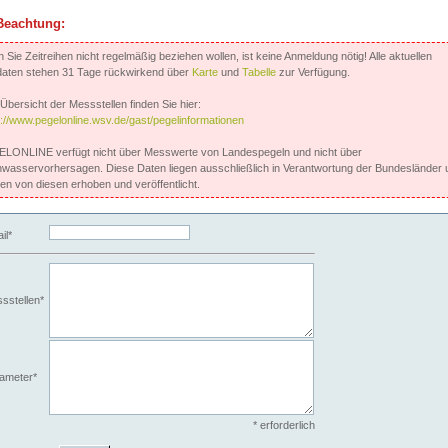
Beachtung:
Sie Zeitreihen nicht regelmäßig beziehen wollen, ist keine Anmeldung nötig! Alle aktuellen
aten stehen 31 Tage rückwirkend über
Karte
und
Tabelle
zur Verfügung.
Übersicht der Messstellen finden Sie hier:
s://www.pegelonline.wsv.de/gast/pegelinformationen
LONLINE verfügt nicht über Messwerte von Landespegeln und nicht über
wasservorhersagen. Diese Daten liegen ausschließlich in Verantwortung der Bundesländer 
en von diesen erhoben und veröffentlicht.
il*
sstellen*
ameter*
* erforderlich