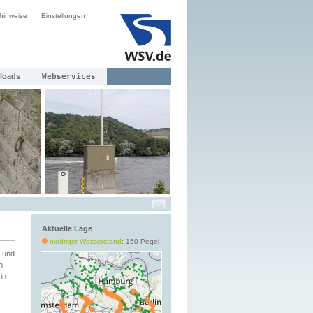
hinweise
Einstellungen
loads
Webservices
Aktuelle Lage
niedriger Wasserstand
: 150 Pegel
 und
h
in