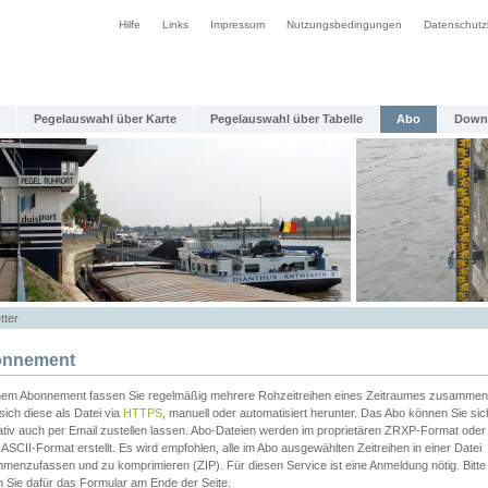
Hilfe
Links
Impressum
Nutzungsbedingungen
Datenschutz
Pegelauswahl über Karte
Pegelauswahl über Tabelle
Abo
Down
tter
nnement
inem Abonnement fassen Sie regelmäßig mehrere Rohzeitreihen eines Zeitraumes zusammen
sich diese als Datei via
HTTPS
, manuell oder automatisiert herunter. Das Abo können Sie sic
ativ auch per Email zustellen lassen. Abo-Dateien werden im proprietären ZRXP-Format oder 
ASCII-Format erstellt. Es wird empfohlen, alle im Abo ausgewählten Zeitreihen in einer Datei
menzufassen und zu komprimieren (ZIP). Für diesen Service ist eine Anmeldung nötig. Bitte
n Sie dafür das Formular am Ende der Seite.