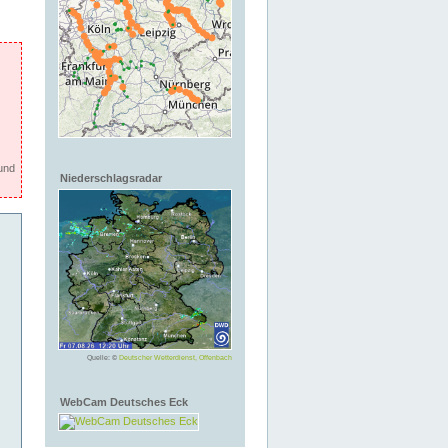
und
Niederschlagsradar
Quelle: ©
Deutscher Wetterdienst, Offenbach
WebCam Deutsches Eck