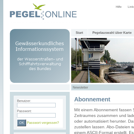
Hilfe
Link
Start
Pegelauswahl über Karte
Newsletter
Abonnement
Benutzer:
Mit einem Abonnement fassen S
Passwort:
Zeitraumes zusammen und laden
oder automatisiert herunter. Da
Passwort vergessen?
zustellen lassen. Abo-Dateien 
einem ASCII-Format erstellt. E