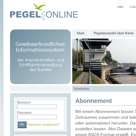
Hilfe
Link
Start
Pegelauswahl über Karte
Newsletter
Abonnement
Benutzer:
Mit einem Abonnement fassen S
Passwort:
Zeitraumes zusammen und laden
oder automatisiert herunter. Da
Passwort vergessen?
zustellen lassen. Abo-Dateien 
einem ASCII-Format erstellt. E