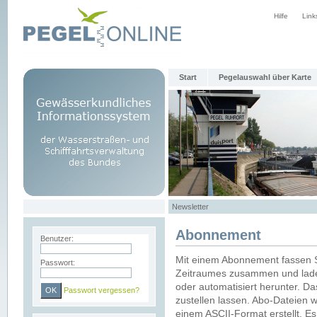
Hilfe
Link
Start
Pegelauswahl über Karte
Newsletter
Abonnement
Benutzer:
Mit einem Abonnement fassen S
Passwort:
Zeitraumes zusammen und laden
oder automatisiert herunter. Da
Passwort vergessen?
zustellen lassen. Abo-Dateien 
einem ASCII-Format erstellt. E