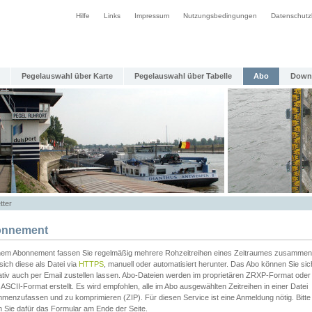
Hilfe
Links
Impressum
Nutzungsbedingungen
Datenschutz
Pegelauswahl über Karte
Pegelauswahl über Tabelle
Abo
Down
tter
nnement
inem Abonnement fassen Sie regelmäßig mehrere Rohzeitreihen eines Zeitraumes zusammen
sich diese als Datei via
HTTPS
, manuell oder automatisiert herunter. Das Abo können Sie sic
ativ auch per Email zustellen lassen. Abo-Dateien werden im proprietären ZRXP-Format oder 
ASCII-Format erstellt. Es wird empfohlen, alle im Abo ausgewählten Zeitreihen in einer Datei
menzufassen und zu komprimieren (ZIP). Für diesen Service ist eine Anmeldung nötig. Bitte
n Sie dafür das Formular am Ende der Seite.