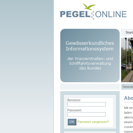
Start
Newsle
Abo
Benutzer:
Mit e
Passwort:
laden 
altern
Passwort vergessen?
einem 
zusam
nutze