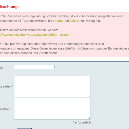
Beachtung:
Sie Zeitreihen nicht regelmäßig beziehen wollen, ist keine Anmeldung nötig! Alle aktuellen
aten stehen 31 Tage rückwirkend über
Karte
und
Tabelle
zur Verfügung.
Übersicht der Messstellen finden Sie hier:
s://www.pegelonline.wsv.de/gast/pegelinformationen
LONLINE verfügt nicht über Messwerte von Landespegeln und nicht über
wasservorhersagen. Diese Daten liegen ausschließlich in Verantwortung der Bundesländer 
en von diesen erhoben und veröffentlicht.
il*
sstellen*
ameter*
* erforderlich