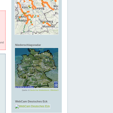
und
Niederschlagsradar
Quelle: ©
Deutscher Wetterdienst, Offenbach
WebCam Deutsches Eck