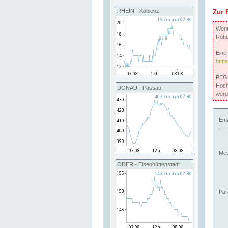
RHEIN - Koblenz
Zur 
Wenn 
Rohd
Eine 
http
PEGE
Hoch
DONAU - Passau
werd
Ema
Mes
ODER - Eisenhüttenstadt
Par