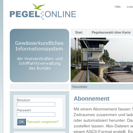
Hilfe
Link
Start
Pegelauswahl über Karte
Newsletter
Abonnement
Benutzer:
Mit einem Abonnement fassen S
Passwort:
Zeitraumes zusammen und laden
oder automatisiert herunter. Da
Passwort vergessen?
zustellen lassen. Abo-Dateien 
einem ASCII-Format erstellt. E