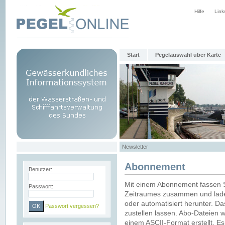
Hilfe
Link
Start
Pegelauswahl über Karte
Newsletter
Abonnement
Benutzer:
Mit einem Abonnement fassen S
Passwort:
Zeitraumes zusammen und laden
oder automatisiert herunter. Da
Passwort vergessen?
zustellen lassen. Abo-Dateien 
einem ASCII-Format erstellt. E