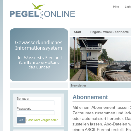
Hilfe
Link
Start
Pegelauswahl über Karte
Newsletter
Abonnement
Benutzer:
Mit einem Abonnement fassen S
Passwort:
Zeitraumes zusammen und laden
oder automatisiert herunter. Da
Passwort vergessen?
zustellen lassen. Abo-Dateien 
einem ASCII-Format erstellt. E