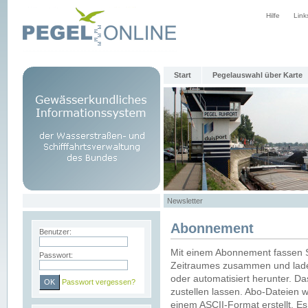
Hilfe
Link
Start
Pegelauswahl über Karte
Newsletter
Abonnement
Benutzer:
Mit einem Abonnement fassen S
Passwort:
Zeitraumes zusammen und laden
oder automatisiert herunter. Da
Passwort vergessen?
zustellen lassen. Abo-Dateien 
einem ASCII-Format erstellt. E