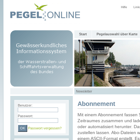
Hilfe
Link
Start
Pegelauswahl über Karte
Newsletter
Abonnement
Benutzer:
Mit einem Abonnement fassen S
Passwort:
Zeitraumes zusammen und laden
oder automatisiert herunter. Da
Passwort vergessen?
zustellen lassen. Abo-Dateien 
einem ASCII-Format erstellt. E