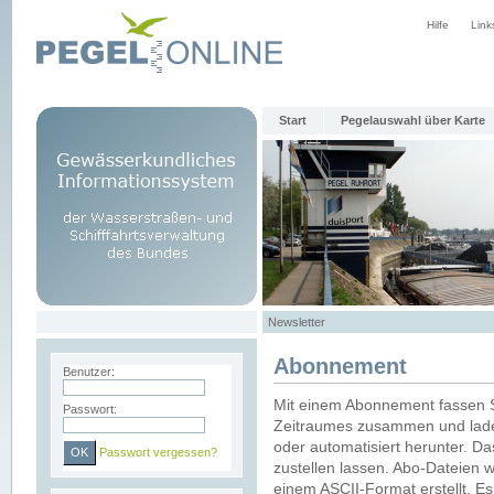
Hilfe
Link
Start
Pegelauswahl über Karte
Newsletter
Abonnement
Benutzer:
Mit einem Abonnement fassen S
Passwort:
Zeitraumes zusammen und laden
oder automatisiert herunter. Da
Passwort vergessen?
zustellen lassen. Abo-Dateien 
einem ASCII-Format erstellt. E