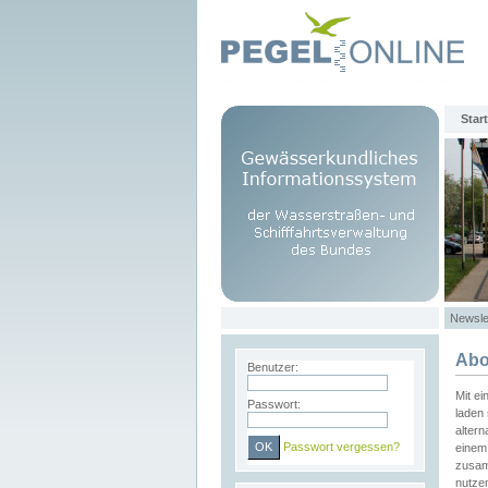
Start
Newsle
Abo
Benutzer:
Mit e
Passwort:
laden 
altern
Passwort vergessen?
einem 
zusam
nutze