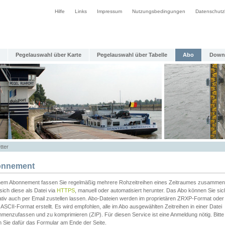
Hilfe
Links
Impressum
Nutzungsbedingungen
Datenschutz
Pegelauswahl über Karte
Pegelauswahl über Tabelle
Abo
Down
tter
nnement
inem Abonnement fassen Sie regelmäßig mehrere Rohzeitreihen eines Zeitraumes zusammen
sich diese als Datei via
HTTPS
, manuell oder automatisiert herunter. Das Abo können Sie sic
ativ auch per Email zustellen lassen. Abo-Dateien werden im proprietären ZRXP-Format oder 
ASCII-Format erstellt. Es wird empfohlen, alle im Abo ausgewählten Zeitreihen in einer Datei
menzufassen und zu komprimieren (ZIP). Für diesen Service ist eine Anmeldung nötig. Bitte
n Sie dafür das Formular am Ende der Seite.