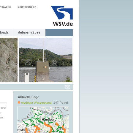
hinweise
Einstellungen
loads
Webservices
Aktuelle Lage
niedriger Wasserstand
: 147 Pegel
 und
h
in