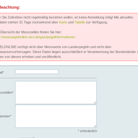
Beachtung:
Sie Zeitreihen nicht regelmäßig beziehen wollen, ist keine Anmeldung nötig! Alle aktuellen
aten stehen 31 Tage rückwirkend über
Karte
und
Tabelle
zur Verfügung.
Übersicht der Messstellen finden Sie hier:
s://www.pegelonline.wsv.de/gast/pegelinformationen
LONLINE verfügt nicht über Messwerte von Landespegeln und nicht über
wasservorhersagen. Diese Daten liegen ausschließlich in Verantwortung der Bundesländer 
en von diesen erhoben und veröffentlicht.
il*
sstellen*
ameter*
* erforderlich