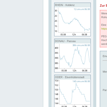
RHEIN - Koblenz
Zur 
Wenn 
Rohd
Eine 
http
PEGE
Hoch
DONAU - Passau
werd
Ema
Mes
ODER - Eisenhüttenstadt
Par