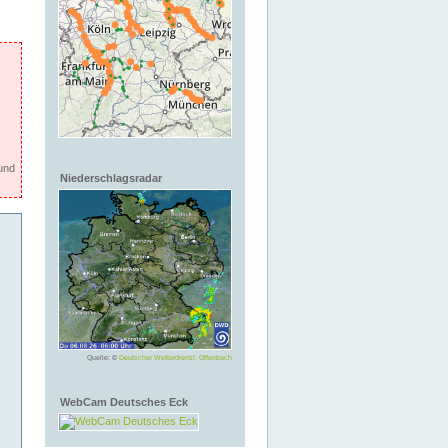
und
Niederschlagsradar
Quelle: ©
Deutscher Wetterdienst, Offenbach
WebCam Deutsches Eck