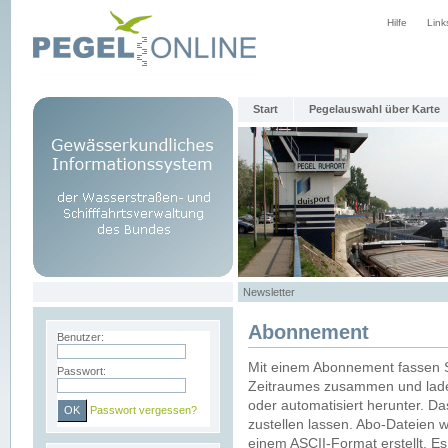
Hilfe
Link
Start
Pegelauswahl über Karte
Newsletter
Abonnement
Benutzer:
Mit einem Abonnement fassen S
Passwort:
Zeitraumes zusammen und laden
oder automatisiert herunter. Da
Passwort vergessen?
zustellen lassen. Abo-Dateien 
einem ASCII-Format erstellt. E