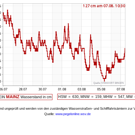
Quelle:
STANDORT BINGEN
MAINZ
HSW = 630, MNW = 159, MHW = 547, MW 
EIN
Wasserstand in cm
nd ungeprüft und werden von den zuständigen Wasserstraßen- und Schifffahrtsämtern zur Ve
Quelle:
www.pegelonline.wsv.de