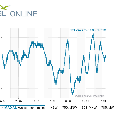
Quelle:
STANDORT MANNHEIM
MAXAU
HSW = 750, MNW = 353, MHW = 785, MW 
EIN
Wasserstand in cm