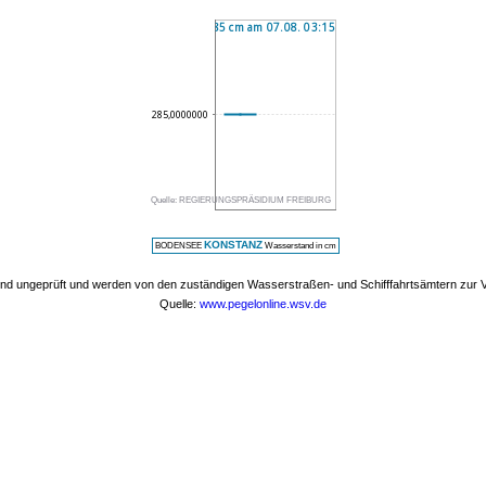
Quelle: REGIERUNGSPRÄSIDIUM FREIBURG
KONSTANZ
BODENSEE
Wasserstand in cm
nd ungeprüft und werden von den zuständigen Wasserstraßen- und Schifffahrtsämtern zur Ve
Quelle:
www.pegelonline.wsv.de