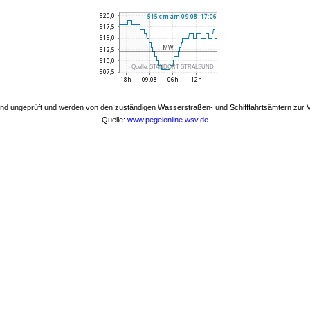
Quelle:
STANDORT STRALSUND
nd ungeprüft und werden von den zuständigen Wasserstraßen- und Schifffahrtsämtern zur Ve
Quelle:
www.pegelonline.wsv.de