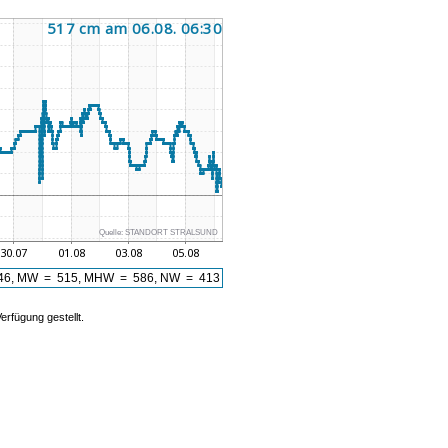
Quelle:
STANDORT STRALSUND
6, MW = 515, MHW = 586, NW = 413
rfügung gestellt.