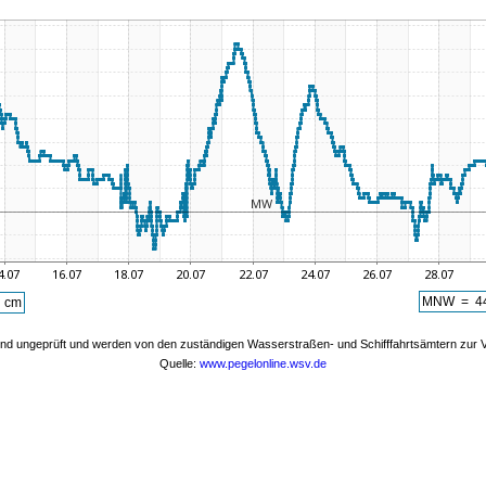
MNW = 44
n cm
nd ungeprüft und werden von den zuständigen Wasserstraßen- und Schifffahrtsämtern zur Ve
Quelle:
www.pegelonline.wsv.de