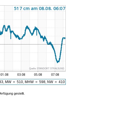
Quelle:
STANDORT STRALSUND
3, MW = 510, MHW = 598, NW = 410
rfügung gestellt.