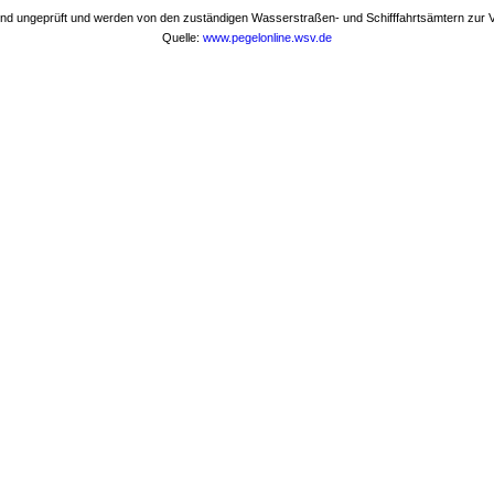
nd ungeprüft und werden von den zuständigen Wasserstraßen- und Schifffahrtsämtern zur Ve
Quelle:
www.pegelonline.wsv.de