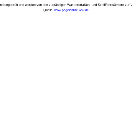
nd ungeprüft und werden von den zuständigen Wasserstraßen- und Schifffahrtsämtern zur Ve
Quelle:
www.pegelonline.wsv.de