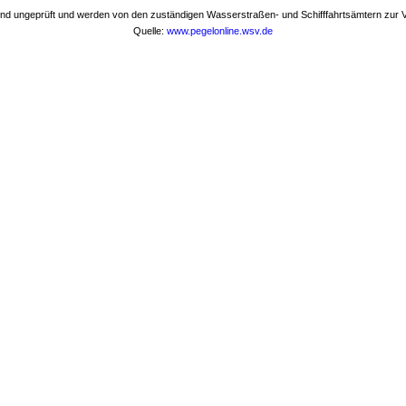
nd ungeprüft und werden von den zuständigen Wasserstraßen- und Schifffahrtsämtern zur Ve
Quelle:
www.pegelonline.wsv.de